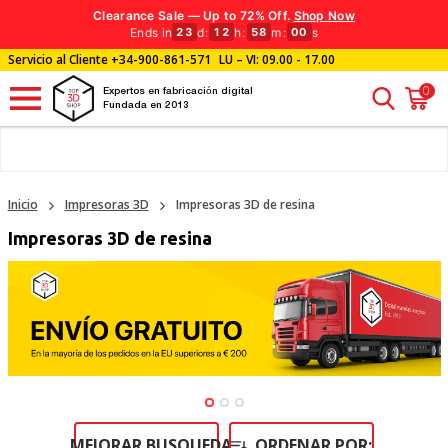
Clearance Sale — Up to 72% Off.
Shop Now
Ends in
d
:
h
:
m
:
s
23
12
58
00
Servicio al Cliente
+34-900-861-571
LU – VI: 09.00 - 17.00
0
Expertos en fabricación digital
Fundada en 2013
Inicio
Impresoras 3D
Impresoras 3D de resina
Impresoras 3D de resina
MEJORAR BUSQUEDA
ORDENAR POR: