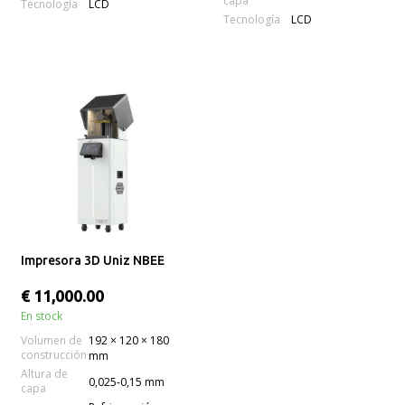
capa
Tecnología
LCD
Tecnología
LCD
Impresora 3D Uniz NBEE
€ 11,000.00
En stock
Volumen de
192 × 120 × 180
construcción
mm
Altura de
0,025-0,15 mm
capa