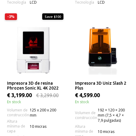
Tecnología
Tecnología
LCD
LCD
-3%
Save $100
Impresora 3D de resina
Impresora 3D Uniz Slash 2
Phrozen Sonic XL 4K 2022
Plus
€ 3,199.00
€ 4,599.00
€ 3,299.00
En stock
En stock
Volumen de
125 x 200 x 200
192 × 120 × 200
Volumen de
construcción
mm
mm (7,5 × 4,7 ×
construcción
7,9 pulgadas)
Altura
mínima de
10 micras
Altura
capa
mínima de
10 micras