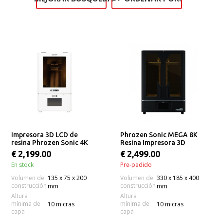
Impresora 3D LCD de
Phrozen Sonic MEGA 8K
resina Phrozen Sonic 4K
Resina Impresora 3D
2022
€ 2,199.00
€ 2,499.00
En stock
Pre-pedido
Volumen de
135 x 75 x 200
Volumen de
330 x 185 x 400
construcción
construcción
mm
mm
Altura
Altura
mínima de
mínima de
10 micras
10 micras
capa
capa