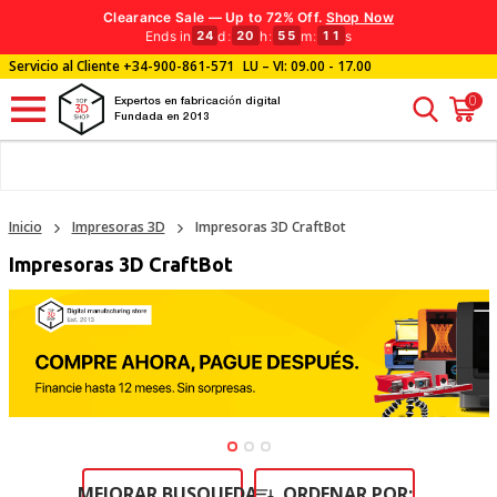
Clearance Sale — Up to 72% Off.
Shop Now
Ends in
d
:
h
:
m
:
s
24
20
55
09
Servicio al Cliente
+34-900-861-571
LU – VI: 09.00 - 17.00
0
Expertos en fabricación digital
Fundada en 2013
Inicio
Impresoras 3D
Impresoras 3D CraftBot
Impresoras 3D CraftBot
MEJORAR BUSQUEDA
ORDENAR POR: