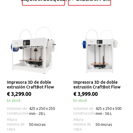
Impresora 3D de doble
Impresora 3D de doble
extrusión CraftBot Flow
extrusión CraftBot Flow
IDEX
IDEX XL
€ 3,299.00
€ 3,999.00
En stock
En stock
Volumen de
425 x 250 x 250
Volumen de
425 x 250 x 500
construcción
construcción
mm - 28 L
mm - 56 L
Altura
Altura
mínima de
mínima de
50 micras
50 micras
capa
capa