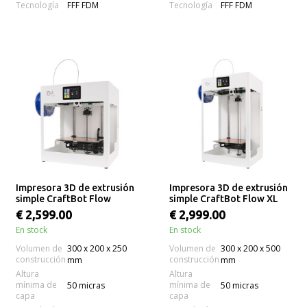
Tecnología
Tecnología
FFF FDM
FFF FDM
Impresora 3D de extrusión
Impresora 3D de extrusión
simple CraftBot Flow
simple CraftBot Flow XL
€ 2,599.00
€ 2,999.00
En stock
En stock
Volumen de
300 x 200 x 250
Volumen de
300 x 200 x 500
construcción
construcción
mm
mm
Altura
Altura
mínima de
mínima de
50 micras
50 micras
capa
capa