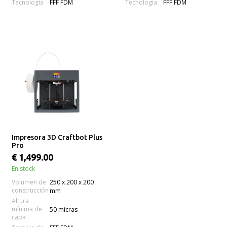
Tecnología
Tecnología
FFF FDM
FFF FDM
Impresora 3D Craftbot Plus
Pro
€ 1,499.00
En stock
Volumen de
250 x 200 x 200
construcción
mm
Altura
mínima de
50 micras
capa