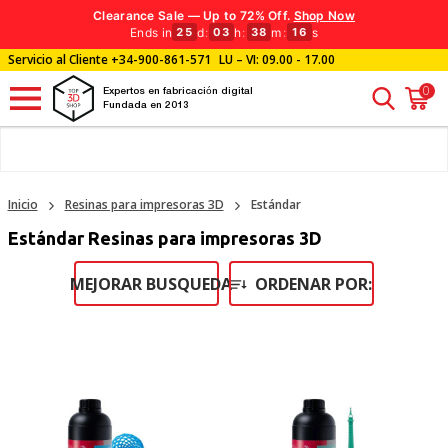
Clearance Sale — Up to 72% Off.
Shop Now
Ends in
d
:
h
:
m
:
s
25
03
38
14
Servicio al Cliente
+34-900-861-571
LU – VI: 09.00 - 17.00
0
Expertos en fabricación digital
Fundada en 2013
Inicio
Resinas para impresoras 3D
Estándar
Estándar Resinas para impresoras 3D
MEJORAR BUSQUEDA
ORDENAR POR: