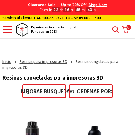
Clearance Sale — Up to 72% Off.
Shop Now
Ends in
d
:
h
:
m
:
s
22
16
45
41
Servicio al Cliente
+34-900-861-571
LU – VI: 09.00 - 17.00
0
Expertos en fabricación digital
Fundada en 2013
Inicio
Resinas para impresoras 3D
Resinas congeladas para
impresoras 3D
Resinas congeladas para impresoras 3D
MEJORAR BUSQUEDA
ORDENAR POR: