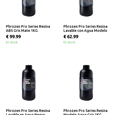
Phrozen Pro Series Resina
Phrozen Pro Series Resina
ABS Gris Mate 1KG
Lavable con Agua Modelo
Gris 1KG
€ 99.99
€ 62.99
En stock
En stock
Phrozen Pro Series Resina
Phrozen Pro Series Resina
Lavable en Agua Negro
Modelo Aqua Gris 1KG