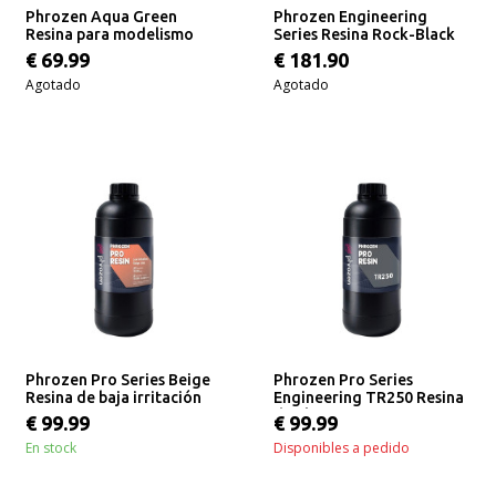
Phrozen Aqua Green
Phrozen Engineering
Resina para modelismo
Series Resina Rock-Black
1KG
Stiff - 1KG
€ 69.99
€ 181.90
Agotado
Agotado
Phrozen Pro Series Beige
Phrozen Pro Series
Resina de baja irritación
Engineering TR250 Resina
1KG
de alta temperatura - 1KG
€ 99.99
€ 99.99
En stock
Disponibles a pedido