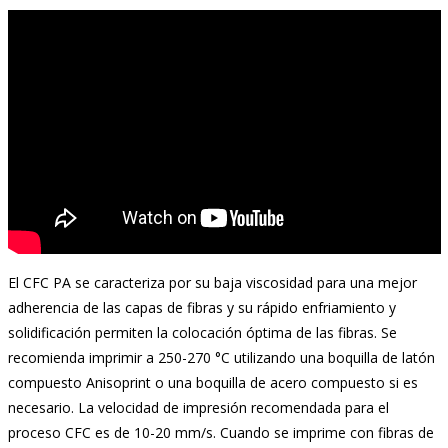
El CFC PA se caracteriza por su baja viscosidad para una mejor
adherencia de las capas de fibras y su rápido enfriamiento y
solidificación permiten la colocación óptima de las fibras. Se
recomienda imprimir a 250-270 °C utilizando una boquilla de latón
compuesto Anisoprint o una boquilla de acero compuesto si es
necesario. La velocidad de impresión recomendada para el
proceso CFC es de 10-20 mm/s. Cuando se imprime con fibras de