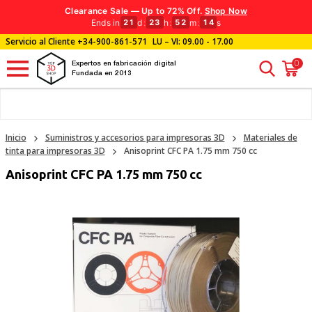
Clearance Sale — Up to 72% Off.
Shop Now
Ends in
d
:
h
:
m
:
s
21
23
52
14
Servicio al Cliente
+34-900-861-571
LU – VI: 09.00 - 17.00
0
Expertos en fabricación digital
Fundada en 2013
Inicio
Suministros y accesorios para impresoras 3D
Materiales de
tinta para impresoras 3D
Anisoprint CFC PA 1.75 mm 750 cc
Anisoprint CFC PA 1.75 mm 750 cc