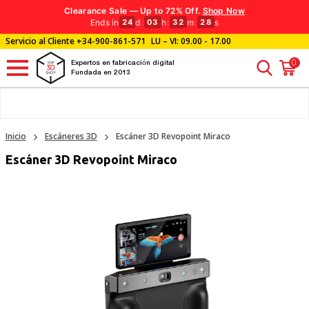
Clearance Sale — Up to 72% Off.
Shop Now
Ends in
d
:
h
:
m
:
s
24
03
32
27
Servicio al Cliente
+34-900-861-571
LU – VI: 09.00 - 17.00
0
Expertos en fabricación digital
Fundada en 2013
Inicio
Escáneres 3D
Escáner 3D Revopoint Miraco
Escáner 3D Revopoint Miraco