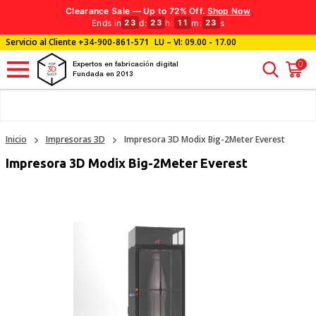
Clearance Sale — Up to 72% Off.
Shop Now
Ends in
d
:
h
:
m
:
s
23
23
11
22
Servicio al Cliente
+34-900-861-571
LU – VI: 09.00 - 17.00
0
Expertos en fabricación digital
Fundada en 2013
Inicio
Impresoras 3D
Impresora 3D Modix Big-2Meter Everest
Impresora 3D Modix Big-2Meter Everest