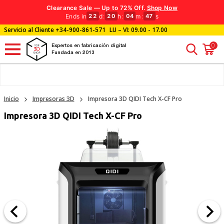
Clearance Sale — Up to 72% Off.
Shop Now
Ends in
d
:
h
:
m
:
s
22
20
04
46
Servicio al Cliente
+34-900-861-571
LU – VI: 09.00 - 17.00
0
Expertos en fabricación digital
Fundada en 2013
Inicio
Impresoras 3D
Impresora 3D QIDI Tech X-CF Pro
Impresora 3D QIDI Tech X-CF Pro