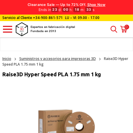
Clearance Sale — Up to 72% Off.
Shop Now
Ends in
d
:
h
:
m
:
s
23
00
18
32
Servicio al Cliente
+34-900-861-571
LU – VI: 09.00 - 17.00
0
Expertos en fabricación digital
Fundada en 2013
Inicio
Suministros y accesorios para impresoras 3D
Raise3D Hyper
Speed PLA 1.75 mm 1 kg
Raise3D Hyper Speed PLA 1.75 mm 1 kg