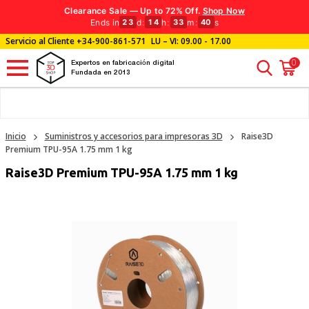
Clearance Sale — Up to 72% Off.
Shop Now
Ends in
d
:
h
:
m
:
s
23
14
33
40
Servicio al Cliente
+34-900-861-571
LU – VI: 09.00 - 17.00
0
Expertos en fabricación digital
Fundada en 2013
Inicio
Suministros y accesorios para impresoras 3D
Raise3D
Premium TPU-95A 1.75 mm 1 kg
Raise3D Premium TPU-95A 1.75 mm 1 kg