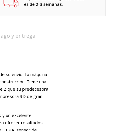
es de 2-3 semanas.
Pago y entrega
de su envío. La máquina
construcción. Tiene una
je Z que su predecesora
 impresora 3D de gran
es y un excelente
ara ofrecer resultados
ire HEPA, sensor de