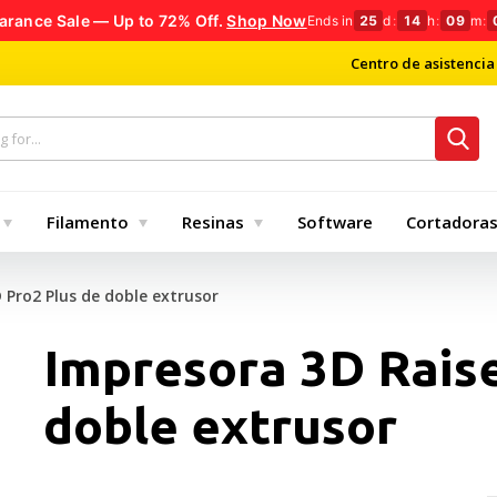
arance Sale — Up to 72% Off.
Shop Now
Ends in
25
d
:
14
h
:
09
m
:
Centro de asistencia
Filamento
Resinas
Software
Cortadoras
 Pro2 Plus de doble extrusor
Impresora 3D Rais
doble extrusor