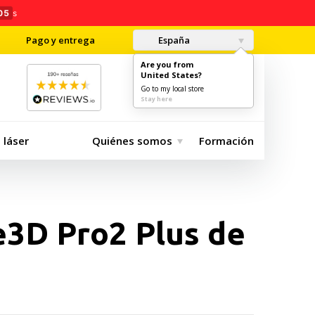
02
s
Pago y entrega
España
Are you from
United States?
0
€ 0.00
Go to my local store
Stay here
 láser
Quiénes somos
Formación
e3D Pro2 Plus de