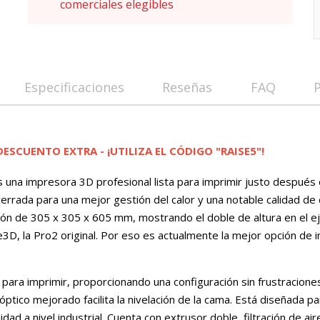
comerciales elegibles
Especificaciones
Reseñas
FAQ
ESCUENTO EXTRA - ¡UTILIZA EL CÓDIGO "RAISE5"!
 una impresora 3D profesional lista para imprimir justo después 
errada para una mejor gestión del calor y una notable calidad de 
ón de 305 x 305 x 605 mm, mostrando el doble de altura en el e
se3D, la Pro2 original. Por eso es actualmente la mejor opción de
to para imprimir, proporcionando una configuración sin frustracion
ptico mejorado facilita la nivelación de la cama. Está diseñada p
lidad a nivel industrial. Cuenta con extrusor doble, filtración de a