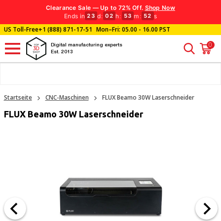
Clearance Sale — Up to 72% Off.
Shop Now
Ends in
d
:
h
:
m
:
s
23
02
53
51
US Toll-Free
+1 (888) 871-17-51
Mon–Fri: 05.00 - 16.00 PST
0
Digital manufacturing experts
Est. 2013
Startseite
CNC-Maschinen
FLUX Beamo 30W Laserschneider
FLUX Beamo 30W Laserschneider