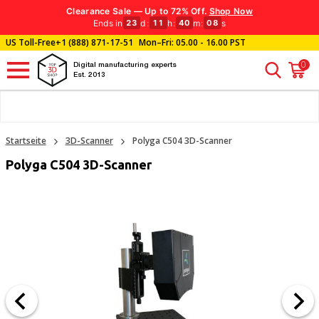
Clearance Sale — Up to 72% Off.
Shop Now
Ends in
d
:
h
:
m
:
s
23
11
40
07
US Toll-Free
+1 (888) 871-17-51
Mon–Fri: 05.00 - 16.00 PST
0
Digital manufacturing experts
Est. 2013
Startseite
3D-Scanner
Polyga C504 3D-Scanner
Polyga C504 3D-Scanner