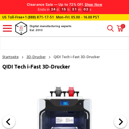
Clearance Sale — Up to 72% Off.
Shop Now
Ends in
d
:
h
:
m
:
s
24
15
31
01
US Toll-Free
+1 (888) 871-17-51
Mon–Fri: 05.00 - 16.00 PST
0
Digital manufacturing experts
Est. 2013
Startseite
3D-Drucker
QIDI Tech i-Fast 3D-Drucker
QIDI Tech i-Fast 3D-Drucker