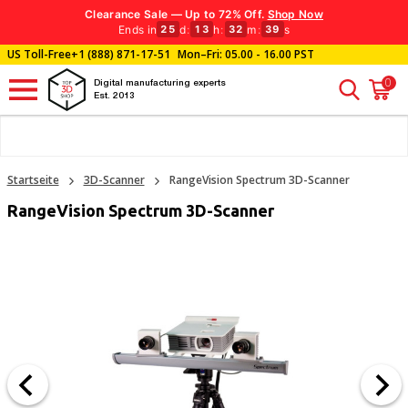
Clearance Sale — Up to 72% Off.
Shop Now
Ends in
d
:
h
:
m
:
s
25
13
32
38
US Toll-Free
+1 (888) 871-17-51
Mon–Fri: 05.00 - 16.00 PST
0
Digital manufacturing experts
Est. 2013
Startseite
3D-Scanner
RangeVision Spectrum 3D-Scanner
RangeVision Spectrum 3D-Scanner