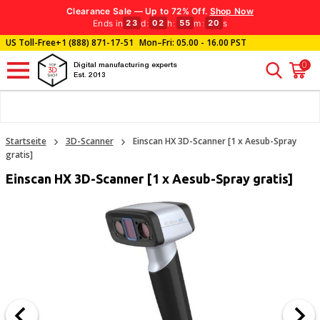
Clearance Sale — Up to 72% Off.
Shop Now
Ends in
d
:
h
:
m
:
s
23
02
55
19
US Toll-Free
+1 (888) 871-17-51
Mon–Fri: 05.00 - 16.00 PST
0
Digital manufacturing experts
Est. 2013
Startseite
3D-Scanner
Einscan HX 3D-Scanner [1 x Aesub-Spray
gratis]
Einscan HX 3D-Scanner [1 x Aesub-Spray gratis]