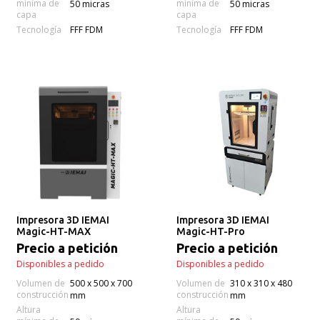
mínima de
mínima de
50 micras
50 micras
capa
capa
Tecnología
Tecnología
FFF FDM
FFF FDM
Impresora 3D IEMAI
Impresora 3D IEMAI
Magic-HT-MAX
Magic-HT-Pro
Precio a petición
Precio a petición
Disponibles a pedido
Disponibles a pedido
Volumen de
500 x 500 x 700
Volumen de
310 x 310 x 480
construcción
construcción
mm
mm
Altura
Altura