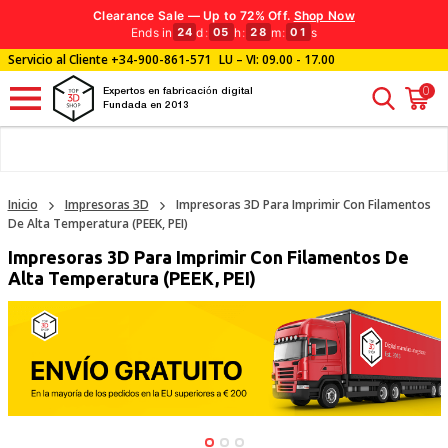
Clearance Sale — Up to 72% Off.
Shop Now
Ends in
d
:
h
:
m
:
s
24
05
28
00
Servicio al Cliente
+34-900-861-571
LU – VI: 09.00 - 17.00
0
Expertos en fabricación digital
Fundada en 2013
Inicio
Impresoras 3D
Impresoras 3D Para Imprimir Con Filamentos
De Alta Temperatura (PEEK, PEI)
Impresoras 3D Para Imprimir Con Filamentos De
Alta Temperatura (PEEK, PEI)