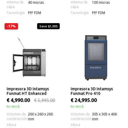
mínima de
mínima de
40 micras
100 micras
capa
capa
Tecnología
Tecnología
FFF FDM
FFF FDM
-17%
Save $1,005
Impresora 3D Intamsys
Impresora 3D Intamsys
Funmat HT Enhanced
Funmat Pro 410
€ 4,990.00
€ 24,995.00
€ 5,995.00
En stock
En stock
Volumen de
260 x 260 x 260
Volumen de
305 x 305 x 406
construcción
construcción
mm
mm
Altura
Altura