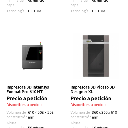
mínima de
mínima de
50 micras
50 micras
capa
capa
Tecnología
Tecnología
FFF FDM
FFF FDM
Impresora 3D Intamsys
Impresora 3D Picaso 3D
Funmat Pro 610 HT
Designer XL
Precio a petición
Precio a petición
Disponibles a pedido
Disponibles a pedido
Volumen de
610 × 508 × 508
Volumen de
360 х 360 х 610
construcción
construcción
mm
mm
Altura
Altura
mínima de
mínima de
50 micras
10 micras