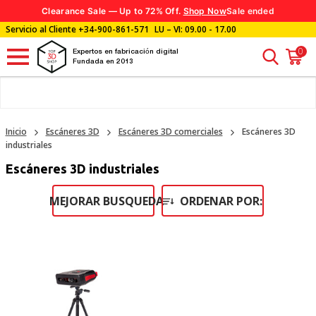
Clearance Sale — Up to 72% Off.
Shop Now
Sale ended
Servicio al Cliente
+34-900-861-571
LU – VI: 09.00 - 17.00
0
Expertos en fabricación digital
Fundada en 2013
Inicio
Escáneres 3D
Escáneres 3D comerciales
Escáneres 3D
industriales
Escáneres 3D industriales
MEJORAR BUSQUEDA
ORDENAR POR: